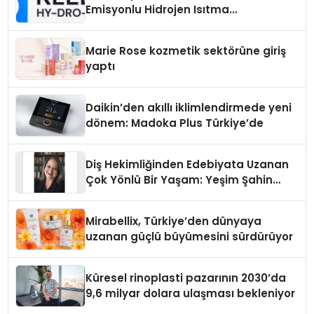
Emisyonlu Hidrojen Isıtma
Teknolojisinde ISO ve TSSA
Düzenleyici Onaylarını Aldı
Marie Rose kozmetik sektörüne giriş
yaptı
Daikin’den akıllı iklimlendirmede yeni
dönem: Madoka Plus Türkiye’de
Diş Hekimliğinden Edebiyata Uzanan
Çok Yönlü Bir Yaşam: Yeşim Şahin
Yaman
Mirabellix, Türkiye’den dünyaya
uzanan güçlü büyümesini sürdürüyor
Küresel rinoplasti pazarının 2030’da
9,6 milyar dolara ulaşması bekleniyor