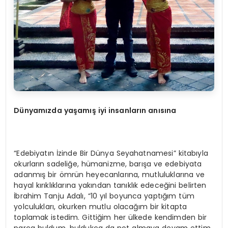
Dünyamızda yaşamış iyi insanların anısına
“Edebiyatın İzinde Bir Dünya Seyahatnamesi” kitabıyla
okurların sadeliğe, hümanizme, barışa ve edebiyata
adanmış bir ömrün heyecanlarına, mutluluklarına ve
hayal kırıklıklarına yakından tanıklık edeceğini belirten
İbrahim Tanju Adalı, “10 yıl boyunca yaptığım tüm
yolculukları, okurken mutlu olacağım bir kitapta
toplamak istedim. Gittiğim her ülkede kendimden bir
parça buldum, buldukça da not almaya devam ettim.