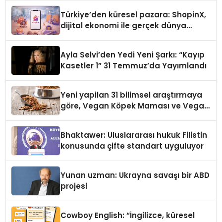
Türkiye’den küresel pazara: ShopinX,
dijital ekonomi ile gerçek dünya
alışverişini bir araya getirmeyi
hedefliyor
Ayla Selvi’den Yedi Yeni Şarkı: “Kayıp
Kasetler 1” 31 Temmuz’da Yayımlandı
Yeni yapilan 31 bilimsel araştırmaya
göre, Vegan Köpek Maması ve Vegan
Kedi Mamasının İyi Sindirildiğini
Ortaya Koydu
Bhaktawer: Uluslararası hukuk Filistin
konusunda çifte standart uyguluyor
Yunan uzman: Ukrayna savaşı bir ABD
projesi
Cowboy English: “İngilizce, küresel