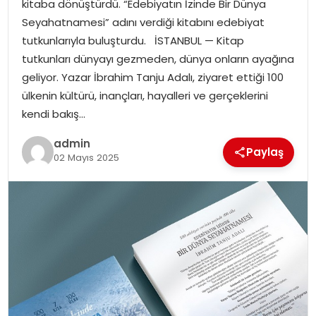
kitaba dönüştürdü. “Edebiyatın İzinde Bir Dünya
EKONOMI
Seyahatnamesi” adını verdiği kitabını edebiyat
tutkunlarıyla buluşturdu. İSTANBUL — Kitap
MAGAZIN
tutkunları dünyayı gezmeden, dünya onların ayağına
geliyor. Yazar İbrahim Tanju Adalı, ziyaret ettiği 100
DÜNYA
ülkenin kültürü, inançları, hayalleri ve gerçeklerini
kendi bakış…
OTOMOBIL
admin
Paylaş
02 Mayıs 2025