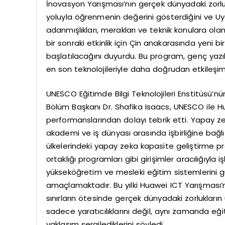
İnovasyon Yarışması’nın gerçek dünyadaki zorlu
yoluyla öğrenmenin değerini gösterdiğini ve U
adanmışlıkları, merakları ve teknik konulara olan d
bir sonraki etkinlik için Çin anakarasında yeni 
başlatılacağını duyurdu. Bu program, genç yazılı
en son teknolojileriyle daha doğrudan etkileşi
UNESCO Eğitimde Bilgi Teknolojileri Enstitüsü’
Bölüm Başkanı Dr. Shafika Isaacs, UNESCO ile Hua
performanslarından dolayı tebrik etti. Yapay ze
akademi ve iş dünyası arasında işbirliğine bağ
ülkelerindeki yapay zeka kapasite geliştirme p
ortaklığı programları gibi girişimler aracılığıyla işb
yükseköğretim ve mesleki eğitim sistemlerini g
amaçlamaktadır. Bu yılki Huawei ICT Yarışması’na
sınırların ötesinde gerçek dünyadaki zorlukları
sadece yaratıcılıklarını değil, aynı zamanda eğ
yaklaşım sergilediklerini söyledi.