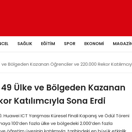
NCEL
SAĞLIK
EĞITIM
SPOR
EKONOMI
MAGAZI
e ve Bölgeden Kazanan Öğrenciler ve 220.000 Rekor Katılımcıy
ı 49 Ülke ve Bölgeden Kazanan
kor Katılımcıyla Sona Erdi
. Huawei ICT Yarışması Küresel Finali Kapanış ve Ödül Töreni
şmaya 100’den fazla ülke ve bölgedeki 2.000’den fazla
e öğretim üyesinin katılımıyla, tarihindeki en büyük etkinlik