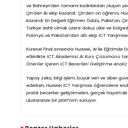
ve Bahreyn’den tamamı kadınlardan oluşan yedi 
Çin’den iki ekip kazandı. Çin’den on öğrenci, Hu
kazandı. En Değerli Eğitmen Ödülü, Pakistan, Çin, N
Türkiye dahil olmak üzere dokuz ülke ve bölgeden
Polonya ve Pakistan’dan altı ekip ICT Yarışması
Küresel Final sırasında Huawei, AI ile Eğitimde 
etkinlikte
ICT Akademisi AI Kurs Çözümünü
tan
Öneriler İçeren ICT Becerileri Geliştirme Anali
Yapay zeka, bilgi işlem, büyük veri ve siber g
ederken, Huawei ICT Yarışması öğrencilere endüst
pratik beceriler geliştirmeleri, gerçek hayattaki
uluslararası bir platform sunuyor.