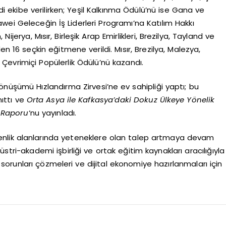
ekibe verilirken; Yeşil Kalkınma Ödülü’nü ise Gana ve
awei Geleceğin İş Liderleri Programı’na Katılım Hakkı
ijerya, Mısır, Birleşik Arap Emirlikleri, Brezilya, Tayland ve
 16 seçkin eğitmene verildi. Mısır, Brezilya, Malezya,
 Çevrimiçi Popülerlik Ödülü’nü kazandı.
Dönüşümü Hızlandırma Zirvesi’ne ev sahipliği yaptı; bu
ıttı ve
Orta Asya ile Kafkasya’daki Dokuz Ülkeye Yönelik
z Raporu
‘nu yayınladı.
üvenlik alanlarında yeteneklere olan talep artmaya devam
ri-akademi işbirliği ve ortak eğitim kaynakları aracılığıyla
 sorunları çözmeleri ve dijital ekonomiye hazırlanmaları için