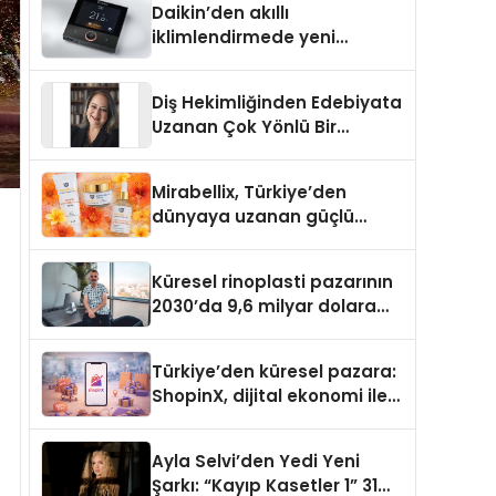
Daikin’den akıllı
iklimlendirmede yeni
dönem: Madoka Plus
Türkiye’de
Diş Hekimliğinden Edebiyata
Uzanan Çok Yönlü Bir
Yaşam: Yeşim Şahin Yaman
Mirabellix, Türkiye’den
dünyaya uzanan güçlü
büyümesini sürdürüyor
Küresel rinoplasti pazarının
2030’da 9,6 milyar dolara
ulaşması bekleniyor
Türkiye’den küresel pazara:
ShopinX, dijital ekonomi ile
gerçek dünya alışverişini bir
araya getirmeyi hedefliyor
Ayla Selvi’den Yedi Yeni
Şarkı: “Kayıp Kasetler 1” 31