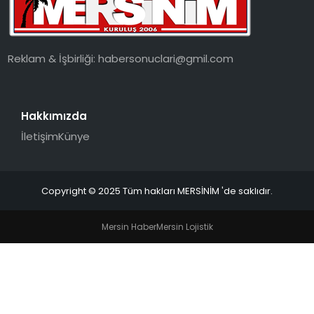
EKONOMI
MAGAZIN
Reklam & İşbirliği:
habersonuclari@gmil.com
DÜNYA
Hakkımızda
OTOMOBIL
İletişim
Künye
Copyright © 2025 Tüm hakları MERSİNİM 'de saklıdır.
Mersin Haber
Mersin Lojistik