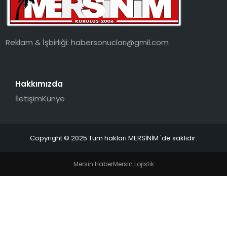
EKONOMI
MAGAZIN
Reklam & İşbirliği:
habersonuclari@gmil.com
DÜNYA
Hakkımızda
OTOMOBIL
İletişim
Künye
Copyright © 2025 Tüm hakları MERSİNİM 'de saklıdır.
Mersin Haber
Mersin Lojistik