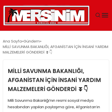
MERSIN
Ana Sayfa
Gündem
MİLLİ SAVUNMA BAKANLIĞI, AFGANİSTAN İÇİN İNSANİ YARDIM
YAŞAM
MALZEMELERİ GÖNDERDİ ⏬👇
GÜNCEL
MİLLİ SAVUNMA BAKANLIĞI,
SAĞLIK
AFGANİSTAN İÇİN İNSANİ YARDIM
MALZEMELERİ GÖNDERDİ ⏬👇
EĞITIM
Milli Savunma Bakanlığı’nın resmi sosyal medya
SPOR
hesabından yapılan paylaşıma göre, Afganistan’ın