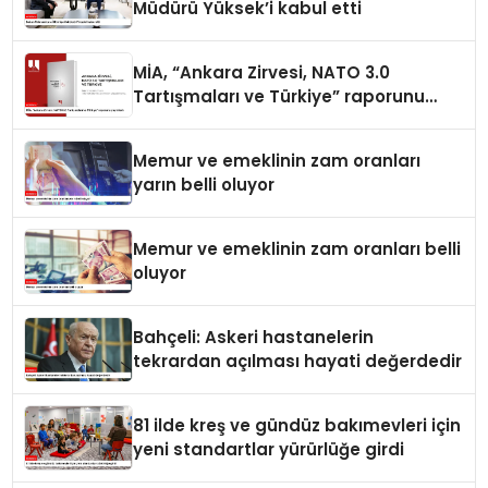
Müdürü Yüksek’i kabul etti
MİA, “Ankara Zirvesi, NATO 3.0
Tartışmaları ve Türkiye” raporunu
yayımladı
Memur ve emeklinin zam oranları
yarın belli oluyor
Memur ve emeklinin zam oranları belli
oluyor
Bahçeli: Askeri hastanelerin
tekrardan açılması hayati değerdedir
81 ilde kreş ve gündüz bakımevleri için
yeni standartlar yürürlüğe girdi