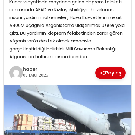
Kunar vilayetinde meydana gelen deprem felaketi
EKONOMI
sonrasında AFAD ve Kızılay işbirliğiyle hazırlanan
insani yardım malzemeleri, Hava Kuvvetlerimize ait
MAGAZIN
A400M uçağıyla Afganistan’a ulaştırılmak üzere yola
çıktı. Bu yardımın, deprem felaketinden zarar gören
DÜNYA
Afganistan’a destek olmak amacıyla
gerçekleştirildiği belirtildi. Milli Savunma Bakanlığı,
OTOMOBIL
Afganistan halkının acısını derinden…
haber
Paylaş
03 Eylül 2025