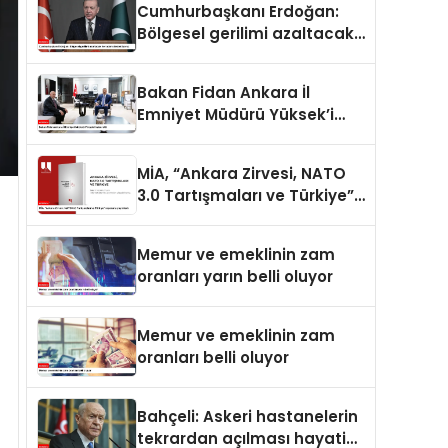
Cumhurbaşkanı Erdoğan:
Bölgesel gerilimi azaltacak
her adımı destekliyoruz
Bakan Fidan Ankara İl
Emniyet Müdürü Yüksek’i
kabul etti
MİA, “Ankara Zirvesi, NATO
3.0 Tartışmaları ve Türkiye”
raporunu yayımladı
Memur ve emeklinin zam
oranları yarın belli oluyor
Memur ve emeklinin zam
oranları belli oluyor
Bahçeli: Askeri hastanelerin
tekrardan açılması hayati