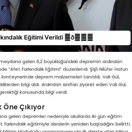
’da meydana gelen 6,2 büyüklüğündeki depremin ardından
de “Afet Farkındalık Eğitimi” düzenlendi. Şişli Nilüfer Hatun
 konteynerinde deprem malzemeleri tanıtıldı. Vali Gül,
lilerden bilgi aldı. Ardından sınıfları ziyaret eden Vali Gül,
erektiği konusunda bilgi verdi.
k Öne Çıkıyor
ana gelen depremler nedeniyle okullarda iki gün eğitim
t farkındalık eğitimiyle derslerin yeniden başladığını belirtti.
li Eğitim Müdürlüğü organizasyonuyla ilk derste afet bilinci