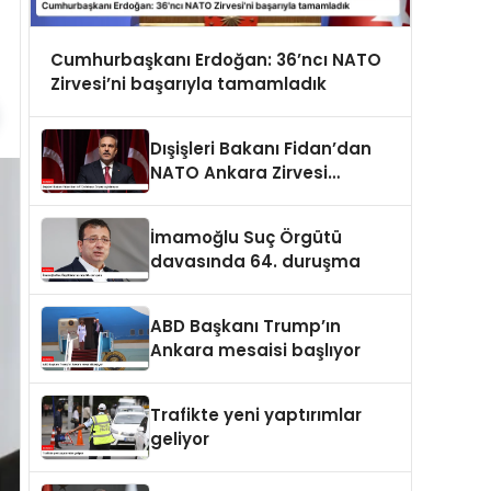
Cumhurbaşkanı Erdoğan: 36’ncı NATO
Zirvesi’ni başarıyla tamamladık
Dışişleri Bakanı Fidan’dan
NATO Ankara Zirvesi
açıklaması
İmamoğlu Suç Örgütü
davasında 64. duruşma
ABD Başkanı Trump’ın
Ankara mesaisi başlıyor
Trafikte yeni yaptırımlar
geliyor