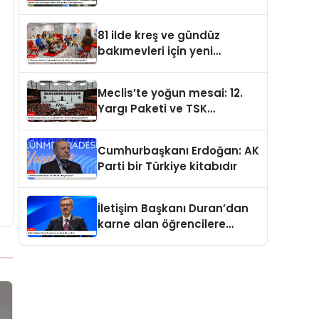
değerdedir
81 ilde kreş ve gündüz
bakımevleri için yeni
standartlar yürürlüğe girdi
Meclis’te yoğun mesai: 12.
Yargı Paketi ve TSK
düzenlemesi gündemde
Cumhurbaşkanı Erdoğan: AK
Parti bir Türkiye kitabıdır
İletişim Başkanı Duran’dan
karne alan öğrencilere
tebrik