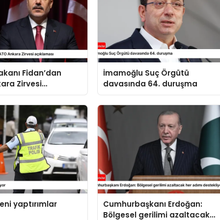
 Bakanı Fidan’dan
İmamoğlu Suç Örgütü
ara Zirvesi
davasında 64. duruşma
sı
yeni yaptırımlar
Cumhurbaşkanı Erdoğan:
Bölgesel gerilimi azaltacak