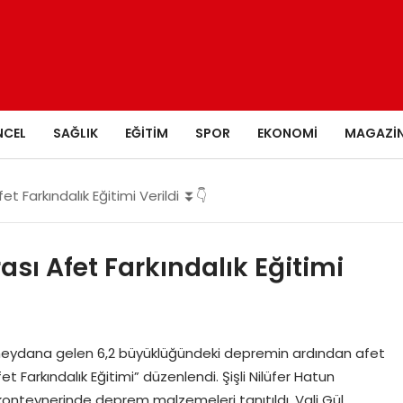
NCEL
SAĞLIK
EĞITIM
SPOR
EKONOMI
MAGAZI
t Farkındalık Eğitimi Verildi ⏬👇
sı Afet Farkındalık Eğitimi
da meydana gelen 6,2 büyüklüğündeki depremin ardından afet
t Farkındalık Eğitimi” düzenlendi. Şişli Nilüfer Hatun
konteynerinde deprem malzemeleri tanıtıldı. Vali Gül,