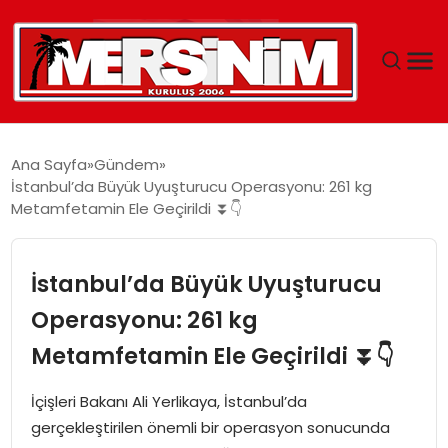
MERSIN
Ana Sayfa
Gündem
İstanbul’da Büyük Uyuşturucu Operasyonu: 261 kg
YAŞAM
Metamfetamin Ele Geçirildi ⏬👇
GÜNCEL
İstanbul’da Büyük Uyuşturucu
SAĞLIK
Operasyonu: 261 kg
Metamfetamin Ele Geçirildi ⏬👇
EĞITIM
İçişleri Bakanı Ali Yerlikaya, İstanbul’da
SPOR
gerçekleştirilen önemli bir operasyon sonucunda