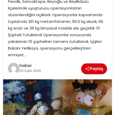
Pendik, Sancaktepe, Beyoğlu ve Beylikdüzü
EKONOMI
ilçelerinde uyuşturucu operasyonlarının
düzenlendiğini açıkladı. Operasyonlar kapsamında
MAGAZIN
toplamda 261 kg metamfetamin, 90,5 kg skunk, 66
kg eroin ve 36 kg kimyasal madde ele geçirildi. 10
DÜNYA
Şüpheli Tutuklandı Operasyonlar sonucunda
yakalanan 10 şüphelinin tamamı tutuklandı. İçişleri
OTOMOBIL
Bakanı Yerlikaya, operasyonu gerçekleştiren
emniyet…
haber
Paylaş
02 Eylül 2025