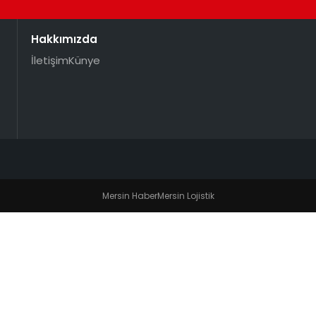
Hakkımızda
İletişim
Künye
Mersin Haber
Mersin Lojistik