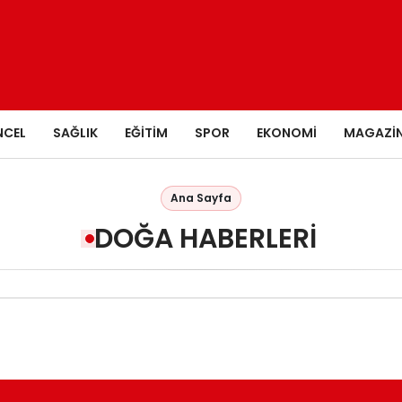
NCEL
SAĞLIK
EĞITIM
SPOR
EKONOMI
MAGAZI
Ana Sayfa
DOĞA HABERLERI