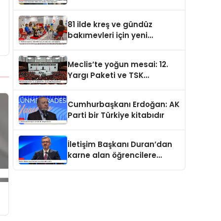
değerdedir
81 ilde kreş ve gündüz
bakımevleri için yeni
standartlar yürürlüğe girdi
Meclis’te yoğun mesai: 12.
Yargı Paketi ve TSK
düzenlemesi gündemde
Cumhurbaşkanı Erdoğan: AK
Parti bir Türkiye kitabıdır
İletişim Başkanı Duran’dan
karne alan öğrencilere
tebrik