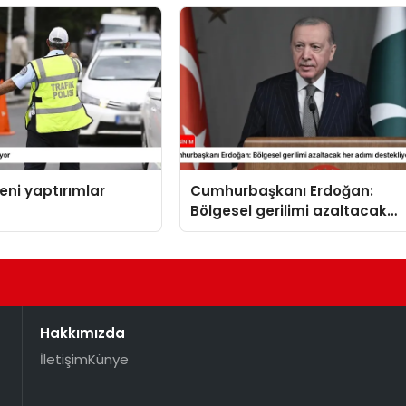
yeni yaptırımlar
Cumhurbaşkanı Erdoğan:
Bölgesel gerilimi azaltacak
her adımı destekliyoruz
Hakkımızda
İletişim
Künye