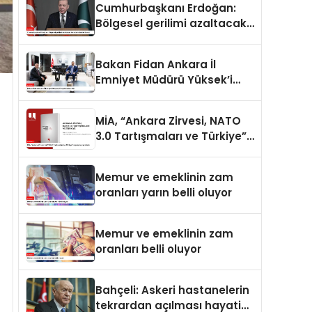
Cumhurbaşkanı Erdoğan:
Bölgesel gerilimi azaltacak
her adımı destekliyoruz
Bakan Fidan Ankara İl
Emniyet Müdürü Yüksek’i
kabul etti
MİA, “Ankara Zirvesi, NATO
3.0 Tartışmaları ve Türkiye”
raporunu yayımladı
Memur ve emeklinin zam
oranları yarın belli oluyor
Memur ve emeklinin zam
oranları belli oluyor
Bahçeli: Askeri hastanelerin
tekrardan açılması hayati