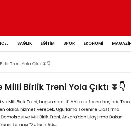
NCEL
SAĞLIK
EĞITIM
SPOR
EKONOMI
MAGAZI
rlik Treni Yola Çıktı ⏬👇
lli Birlik Treni Yola Çıktı ⏬👇
illi Birlik Treni, bugün saat 10.55’te seferine başladı. Tren,
ren olarak hizmet verecek. Uğurlama Törenine Ulaştırma
emokrasi ve Milli Birlik Treni, Ankara’dan Ulaştırma Bakanı
 Trenin teması “Zaferin Adı…